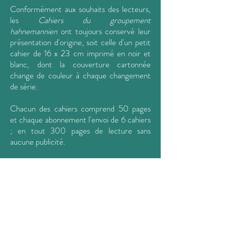
Conformément aux souhaits des lecteurs,
les
Cahiers du groupement
hahnemannien
ont toujours conservé leur
présentation d'origine, soit celle d'un petit
cahier de 16 x 23 cm imprimé en noir et
blanc, dont la couverture cartonnée
change de couleur à chaque changement
de série.
Chacun des cahiers comprend 50 pages
et chaque abonnement l'envoi de 6 cahiers
; en tout 300 pages de lecture sans
aucune publicité.
L'abonnement prend effet par année civile
et est à renouveler tous les deux ans. Son
tarif de 60 € est inchangé depuis 2006.
Les articles incluent un grand nombre de
cas cliniques, mais aussi des études